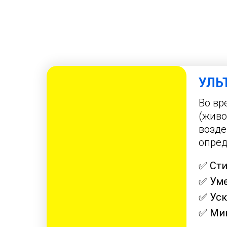
УЛЬ
Во вр
(живо
возде
опред
✅ Сти
✅ Ум
✅ Уск
✅ Мин