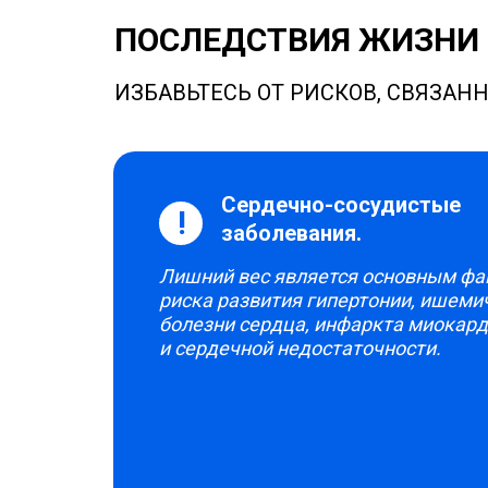
ПОСЛЕДСТВИЯ ЖИЗНИ
ИЗБАВЬТЕСЬ ОТ РИСКОВ, СВЯЗА
Сердечно-сосудистые
!
заболевания.
Лишний вес является основным ф
риска развития гипертонии, ишеми
болезни сердца, инфаркта миокард
и сердечной недостаточности.