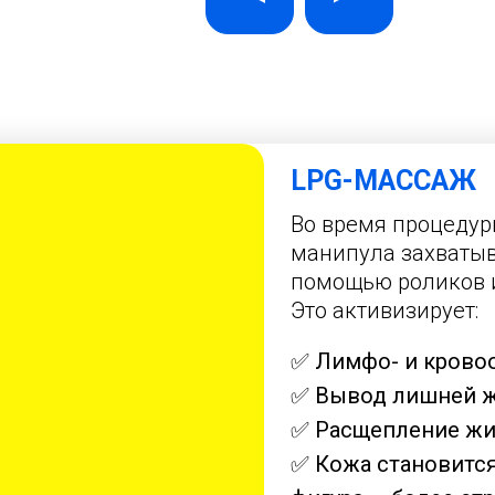
LPG-МАССАЖ
Во время процеду
манипула захватыв
помощью роликов и
Это активизирует:
✅ Лимфо- и крово
✅ Вывод лишней ж
✅ Расщепление жи
✅ Кожа становится