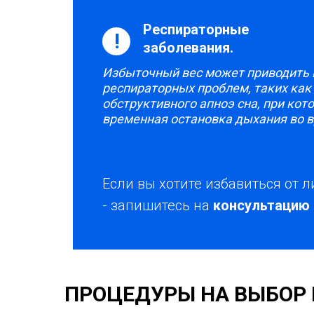
Респираторные
!
заболевания
.
Избыточный вес может приводить 
респираторных проблем, таких как
обструктивного апноэ сна, при кот
временная остановка дыхания во в
Если вы хотите избавиться от 
- запишитесь на
консультацию 
ПРОЦЕДУРЫ НА ВЫБОР 