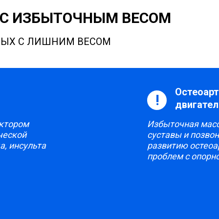
 С ИЗБЫТОЧНЫМ ВЕСОМ
ННЫХ С ЛИШНИМ ВЕСОМ
Остеоарт
!
двигател
актором
Избыточная масс
ческой
суставы и позвон
а, инсульта
развитию остеоар
проблем с опорн