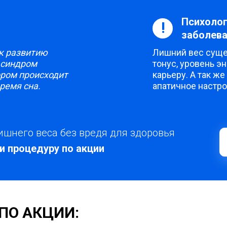
Психолог
!
заболева
к развитию
Лишний вес сущ
 синдром
тонус, уровень э
ором происходит
карьеру. А так ж
ремя сна.
апатичное настро
лишнего веса без вредя для здоровья
и процедуру по акции
ПО АКЦИИ: