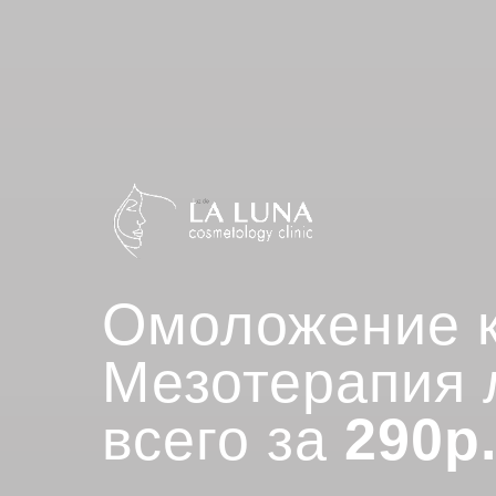
Омоложение к
Мезотерапия 
всего за
2
90р